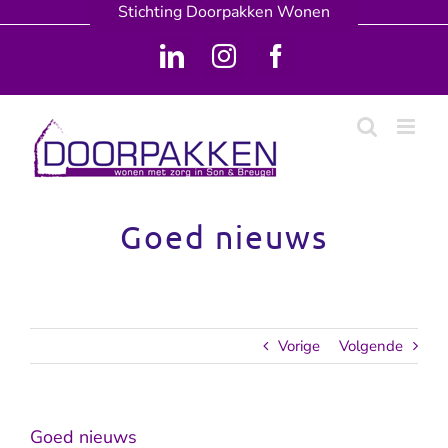
Ga
Stichting Doorpakken Wonen
naar
inhoud
LinkedIn
Instagram
Facebook
Goed nieuws
Vorige
Volgende
Goed nieuws