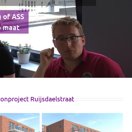
 of ASS
p maat
nproject Ruijsdaelstraat